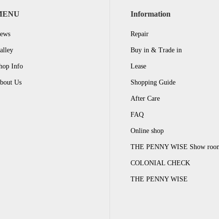
MENU
Information
ews
Repair
alley
Buy in & Trade in
hop Info
Lease
bout Us
Shopping Guide
After Care
FAQ
Online shop
THE PENNY WISE Show roo
COLONIAL CHECK
THE PENNY WISE