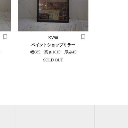
KV90
K
ペイントショップミラー
ガラスラ
0
幅685 高さ1615 厚み45
幅135 奥
SOLD OUT
¥15,4