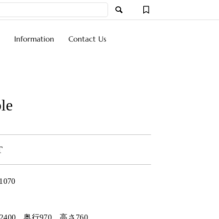
Information
Contact Us
le
T
1070
2400
奥行
970
高さ
760