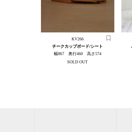
76c
KV266
デンテーブル
チークカップボード/シート
00 高さ695
幅867 奥行460 高さ574
SOLD OUT
（税込）