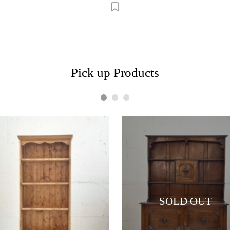
Pick up Products
1
2
3
SOLD OUT