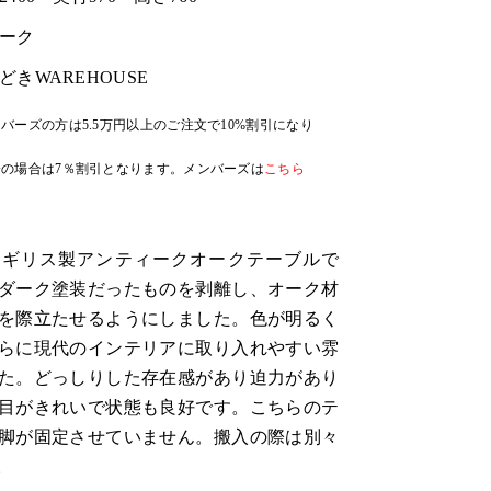
ーク
どきWAREHOUSE
バーズの方は5.5万円以上のご注文で10%割引になり
の場合は7％割引となります。メンバーズは
こちら
、イギリス製アンティークオークテーブルで
ダーク塗装だったものを剥離し、オーク材
を際立たせるようにしました。色が明るく
らに現代のインテリアに取り入れやすい雰
た。どっしりした存在感があり迫力があり
目がきれいで状態も良好です。こちらのテ
脚が固定させていません。搬入の際は別々
。