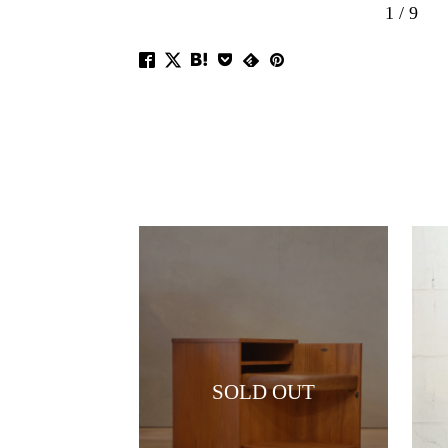
1
/
9
SOLD OUT