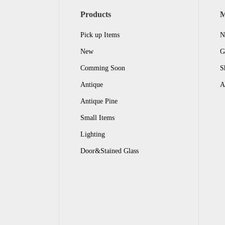
Products
Pick up Items
N
New
G
Comming Soon
S
Antique
A
Antique Pine
Small Items
Lighting
Door&Stained Glass