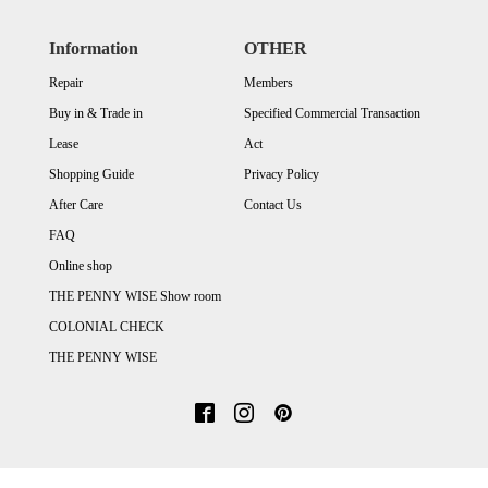
Information
OTHER
Repair
Members
Buy in & Trade in
Specified Commercial Transaction
Lease
Act
Shopping Guide
Privacy Policy
After Care
Contact Us
FAQ
Online shop
THE PENNY WISE Show room
COLONIAL CHECK
THE PENNY WISE