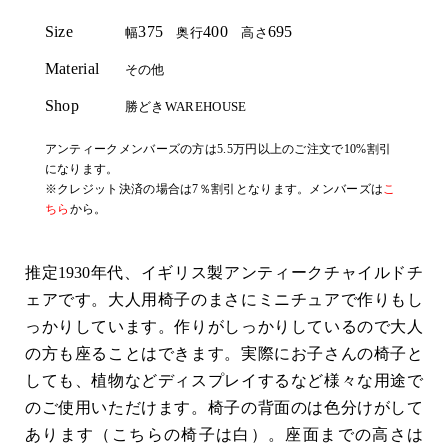
Size
375
400
695
幅
奥行
高さ
Material
その他
Shop
勝どきWAREHOUSE
アンティークメンバーズの方は5.5万円以上のご注文で10%割引
になります。
※クレジット決済の場合は7％割引となります。メンバーズは
こ
ちら
から。
推定1930年代、イギリス製アンティークチャイルドチ
ェアです。大人用椅子のまさにミニチュアで作りもし
っかりしています。作りがしっかりしているので大人
の方も座ることはできます。実際にお子さんの椅子と
しても、植物などディスプレイするなど様々な用途で
のご使用いただけます。椅子の背面のは色分けがして
あります（こちらの椅子は白）。座面までの高さは