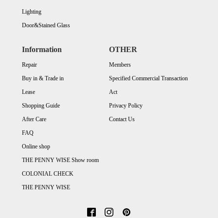
Lighting
Door&Stained Glass
Information
OTHER
Repair
Members
Buy in & Trade in
Specified Commercial Transaction
Lease
Act
Shopping Guide
Privacy Policy
After Care
Contact Us
FAQ
Online shop
THE PENNY WISE Show room
COLONIAL CHECK
THE PENNY WISE