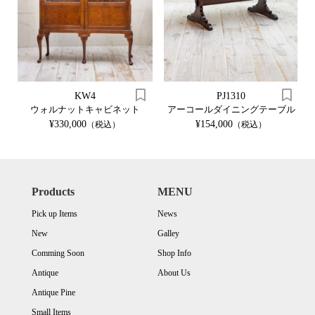
KW4
PJ1310
ウォルナットキャビネット
アーコールダイニングテーブル
¥330,000
¥154,000
（税込）
（税込）
Products
MENU
Pick up Items
News
New
Galley
Comming Soon
Shop Info
Antique
About Us
Antique Pine
Small Items