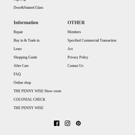
Door&Stained Glass
Information
OTHER
Repair
Members
Buy in & Trade in
Specified Commercial Transaction
Lease
Act
Shopping Guide
Privacy Policy
After Care
Contact Us
FAQ
Online shop
THE PENNY WISE Show room
COLONIAL CHECK
THE PENNY WISE