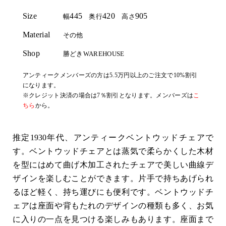
Size
445
420
905
幅
奥行
高さ
Material
その他
Shop
勝どきWAREHOUSE
アンティークメンバーズの方は5.5万円以上のご注文で10%割引
になります。
※クレジット決済の場合は7％割引となります。メンバーズは
こ
ちら
から。
推定1930年代、アンティークベントウッドチェアで
す。ベントウッドチェアとは蒸気で柔らかくした木材
を型にはめて曲げ木加工されたチェアで美しい曲線デ
ザインを楽しむことができます。片手で持ちあげられ
るほど軽く、持ち運びにも便利です。ベントウッドチ
ェアは座面や背もたれのデザインの種類も多く、お気
に入りの一点を見つける楽しみもあります。座面まで