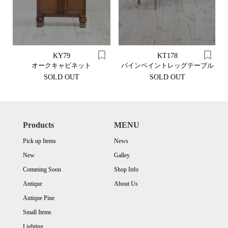
KY79
KT178
オークキャビネット
パインペイントレッグテーブル
SOLD OUT
SOLD OUT
Products
MENU
Pick up Items
News
New
Galley
Comming Soon
Shop Info
Antique
About Us
Antique Pine
Small Items
Lighting