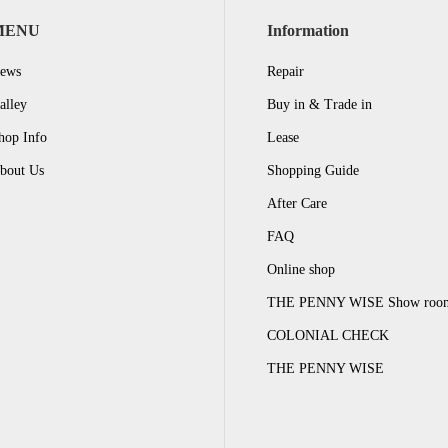
MENU
Information
ews
Repair
alley
Buy in & Trade in
hop Info
Lease
bout Us
Shopping Guide
After Care
FAQ
Online shop
THE PENNY WISE Show roo
COLONIAL CHECK
THE PENNY WISE