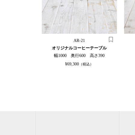
4
AR-21
キャビネット
オリジナルコーヒーテーブル
0 高さ1788
幅1000 奥行600 高さ390
¥69,300
（税込）
（税込）