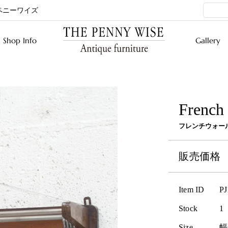
ペニーワイズ
Shop Info
Gallery
French 
フレンチウォー
販売価
Item ID
PJ
Stock
1
Size
幅