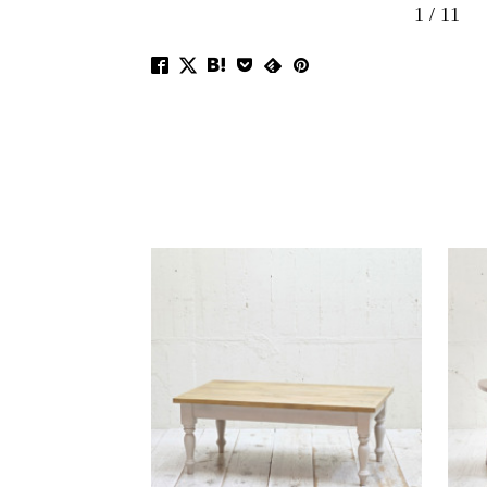
1
/
11