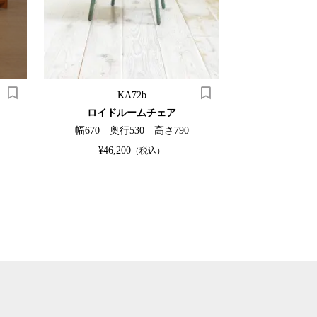
KA72b
ロイドルームチェア
ペイント
幅670 奥行530 高さ790
幅685 高
¥46,200
SO
（税込）