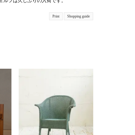
ェルフは久しぶりの入荷です。
Print
Shopping guide
SOL