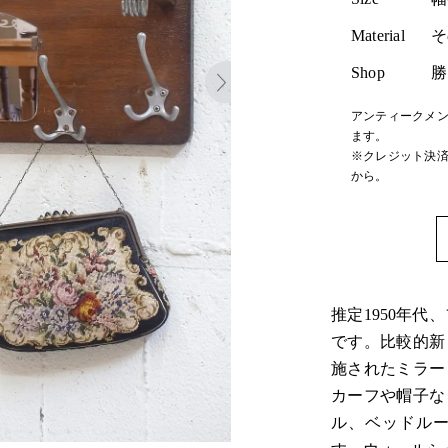
Material
そ
Shop
勝
アンティークメン
ます。
※クレジット決済
から。
推定1950年
です。比較的新
施されたミラー
カーフや帽子な
ル、ベッドル