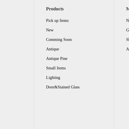
Products
Pick up Items
N
New
G
Comming Soon
S
Antique
A
Antique Pine
Small Items
Lighting
Door&Stained Glass