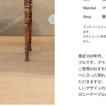
Material
マ
Shop
勝
アンティークメン
ます。
※クレジット決済
から。
推定1920年
ブルです。デス
ご使用がおすす
ーに入った割れ
ただきますが、
しいデザインの
ガニーテーブル