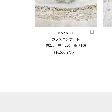
9
KA204-21
ビネット
ガラスコンポート
0 高さ1270
幅220 奥行220 高さ186
OUT
¥16,500
（税込）