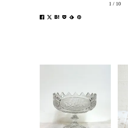
1
/
10
 OUT