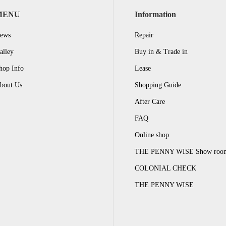
MENU
Information
ews
Repair
alley
Buy in & Trade in
hop Info
Lease
bout Us
Shopping Guide
After Care
FAQ
Online shop
THE PENNY WISE Show roo
COLONIAL CHECK
THE PENNY WISE