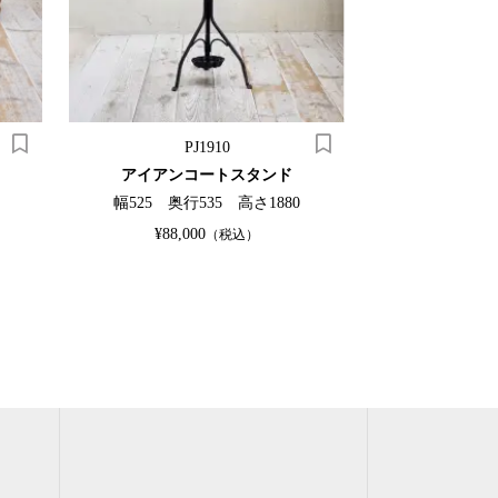
PJ1910
アイアンコートスタンド
キャッ
幅525 奥行535 高さ1880
幅440 奥
¥88,000
¥33,0
（税込）