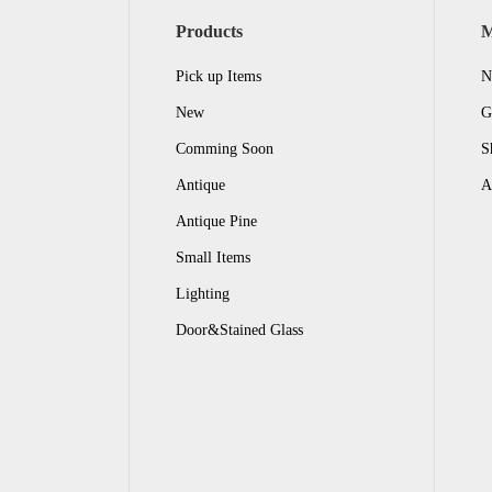
Products
Pick up Items
N
New
G
Comming Soon
S
Antique
A
Antique Pine
Small Items
Lighting
Door&Stained Glass