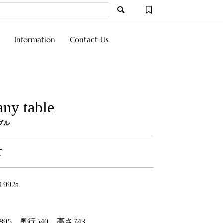
Information
Contact Us
ny table
ブル
T
1992a
895
奥行
540
高さ
743