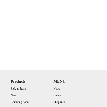
Products
MENU
Pick up Items
News
New
Galley
Comming Soon
Shop Info