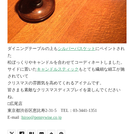
ダイニングテーブルの上も
シルバーバスケット
にペイントされ
た
松ぼっくりやキャンドルを合わせてコーディネートしました。
サイドに置いた
キャンドルスティック
もとても繊細な細工が施
されていて
クリスマスの雰囲気を高めてくれるアイテムです。
皆さまも素敵なクリスマスディスプレイを楽しんでください
ね。
□広尾店
東京都渋谷区恵比寿2-31-5 TEL：03-3441-1351
E-mail :
hiroo@pennywise.co.jp