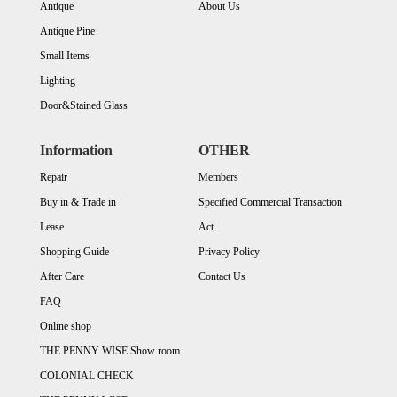
Antique
About Us
Antique Pine
Small Items
Lighting
Door&Stained Glass
Information
OTHER
Repair
Members
Buy in & Trade in
Specified Commercial Transaction
Lease
Act
Shopping Guide
Privacy Policy
After Care
Contact Us
FAQ
Online shop
THE PENNY WISE Show room
COLONIAL CHECK