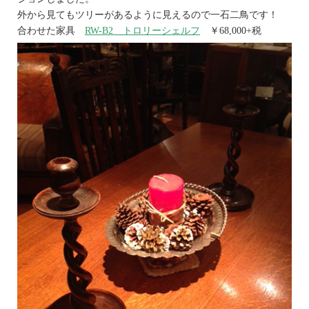
外から見てもツリーがあるように見えるので一石二鳥です！
合わせた家具
R
W-B2 トロリーシェルフ
￥68,000+税