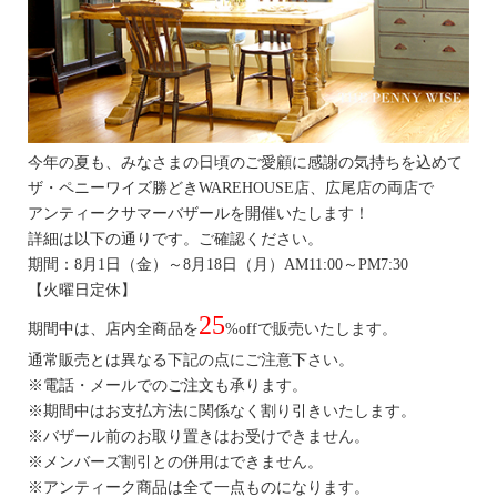
今年の夏も、みなさまの日頃のご愛顧に感謝の気持ちを込めて
ザ・ペニーワイズ勝どきWAREHOUSE店、広尾店の両店で
アンティークサマーバザールを開催いたします！
詳細は以下の通りです。ご確認ください。
期間：8月1日（金）～8月18日（月）AM11:00～PM7:30
【火曜日定休】
25
期間中は、店内全商品を
%offで販売いたします。
通常販売とは異なる下記の点にご注意下さい。
※電話・メールでのご注文も承ります。
※期間中はお支払方法に関係なく割り引きいたします。
※バザール前のお取り置きはお受けできません。
※メンバーズ割引との併用はできません。
※アンティーク商品は全て一点ものになります。