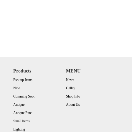
Products
MENU
Pick up Items
News
New
Galley
Comming Soon
Shop Info
Antique
About Us
Antique Pine
Small Items
Lighting