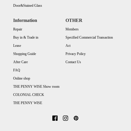
Door&Stained Glass
Information
OTHER
Repair
Members
Buy in & Trade in
Specified Commercial Transaction
Lease
Act
Shopping Guide
Privacy Policy
After Care
Contact Us
FAQ
Online shop
THE PENNY WISE Show room
COLONIAL CHECK
THE PENNY WISE