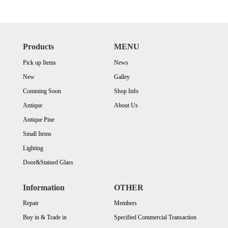
Products
MENU
Pick up Items
News
New
Galley
Comming Soon
Shop Info
Antique
About Us
Antique Pine
Small Items
Lighting
Door&Stained Glass
Information
OTHER
Repair
Members
Buy in & Trade in
Specified Commercial Transaction