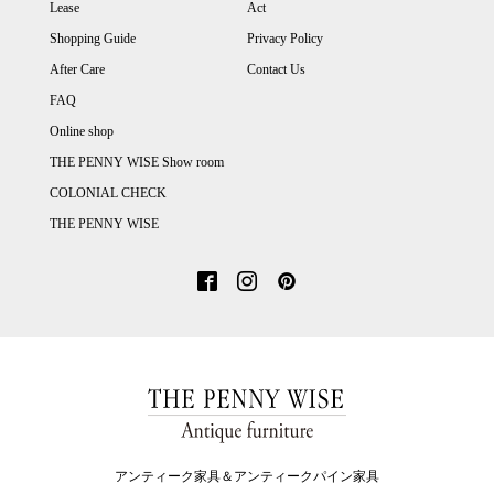
Lease
Act
Shopping Guide
Privacy Policy
After Care
Contact Us
FAQ
Online shop
THE PENNY WISE Show room
COLONIAL CHECK
THE PENNY WISE
アンティーク家具＆アンティークパイン家具