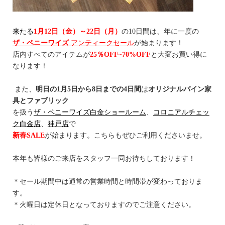
来たる
1月12日（金）～22日（月）
の10日間は、年に一度の
ザ・ペニーワイズ
アンティークセール
が始まります！
店内すべてのアイテムが
25％OFF~70%OFF
と大変お買い得に
なります！
また、
明日の1月5日から8日までの4日間
は
オリジナルパイン家
具とファブリック
を扱う
ザ・ペニーワイズ白金ショールーム
、
コロニアルチェッ
ク白金店
、
神戸店
で
新春SALE
が始まります。こちらもぜひご利用くださいませ。
本年も皆様のご来店をスタッフ一同お待ちしております！
＊セール期間中は通常の営業時間と時間帯が変わっておりま
す。
＊火曜日は定休日となっておりますのでご注意ください。