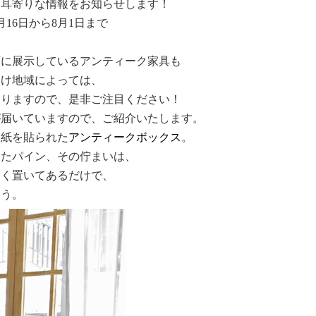
に耳寄りな情報をお知らせします！
16日から8月1日まで
店に展示しているアンティーク家具も
届け地域によっては、
おりますので、是非
ご注目ください！
が届いていますので、ご紹介いたします。
装紙を貼られた
アンティークボックス
。
ったパイン、その佇まいは、
なく置いてあるだけで、
ょう。