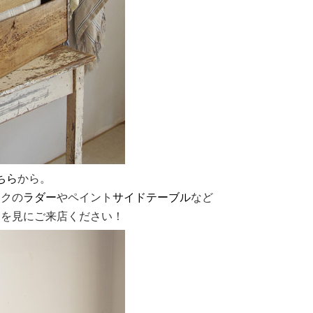
ちら
から。
ークの
ラダー
やペイント
サイドテーブル
など
物を見にご来店ください！