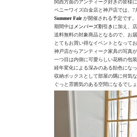
関西方面のアンティーク好きの皆様
ペニーワイズ白金店と神戸店では、7月
Summer Fair
が開催される予定です。
期間中は
メンバーズ割引き
に加え、
送料無料の対象商品となるので、お
とてもお買い得なイベントとなって
神戸店からアンティーク家具の写真
一つ目は内側に可愛らしい花柄の包
経年変化による深みのある飴色にな
収納ボックスとして部屋の隅に何気
ぐっと雰囲気のある空間になるでし