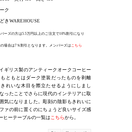
ーク
どきWAREHOUSE
バーズの方は5.5万円以上のご注文で10%割引になり
の場合は7％割引となります。メンバーズは
こちら
代、イギリス製のアンティークオークコーヒー
。もともとはダーク塗装だったものを剥離
のきれいな木目を際立たせるようにしまし
なったことでさらに現代のインテリアに取
囲気になりました。彫刻の陰影もきれいに
ファの前に置くのにちょうど良いサイズ感
ーヒーテーブルの一覧は
こちら
から。