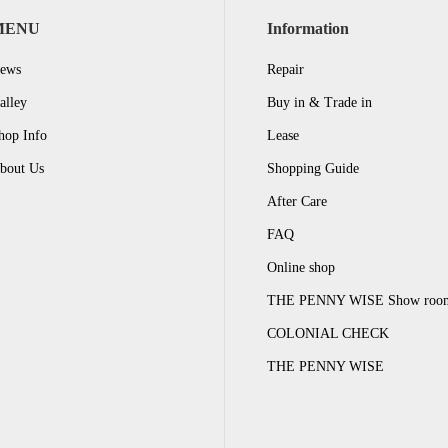
MENU
Information
ews
Repair
alley
Buy in & Trade in
hop Info
Lease
bout Us
Shopping Guide
After Care
FAQ
Online shop
THE PENNY WISE Show roo
COLONIAL CHECK
THE PENNY WISE