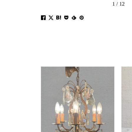
1
/
12
 OUT