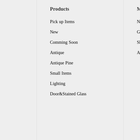
Products
Pick up Items
N
New
G
Comming Soon
S
Antique
A
Antique Pine
Small Items
Lighting
Door&Stained Glass