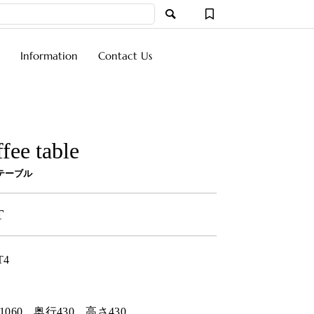
Information
Contact Us
fee table
テーブル
T
T4
1060
奥行
430
高さ
430