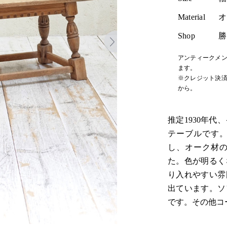
Material
オ
Shop
勝
アンティークメン
ます。
※クレジット決済
から。
推定1930年
テーブルです
し、オーク材
た。色が明るく
り入れやすい雰
出ています。ソ
です。その他コ