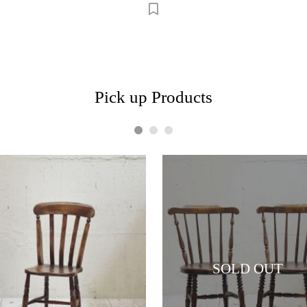
Pick up Products
1
2
3
SOLD OUT