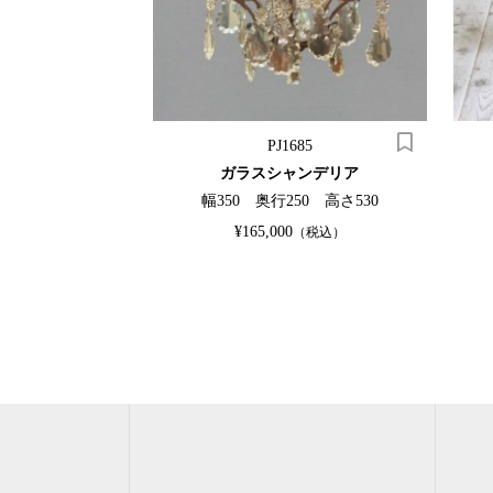
78
PJ1685
レッグテーブル
ガラスシャンデリア
78 高さ765
幅350 奥行250 高さ530
OUT
¥165,000
（税込）