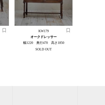
KW179
P
オークドレッサー
フレンチガ
幅1220 奥行470 高さ1850
幅702 奥
SOLD OUT
¥66,0