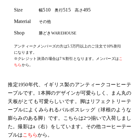
Size
510
515
495
幅
奥行
高さ
Material
その他
Shop
勝どきWAREHOUSE
アンティークメンバーズの方は5.5万円以上のご注文で10%割引
になります。
※クレジット決済の場合は7％割引となります。メンバーズは
こ
ちら
から。
推定1950年代、イギリス製のアンティークコーヒーテ
ーブルです。1本脚のデザインが可愛らしく、まん丸の
天板がとても可愛らしいです。脚はリフェクトリーテ
ーブルによくみられるバルボスレッグ（球根のような
膨らみのある脚）です。こちらは2つ揃いで入荷しまし
た。撮影はa（右）をしています。その他コーヒーテー
ブルは
こちら
から。