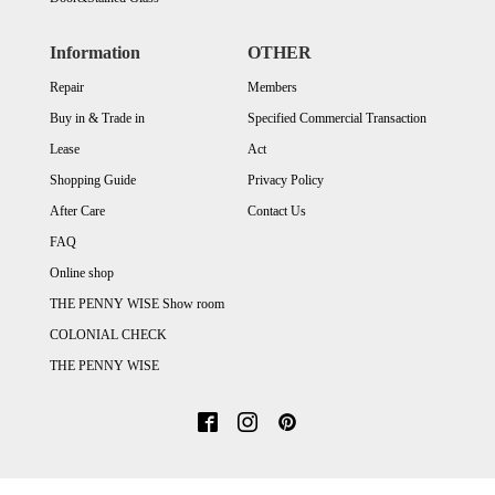
Information
OTHER
Repair
Members
Buy in & Trade in
Specified Commercial Transaction
Lease
Act
Shopping Guide
Privacy Policy
After Care
Contact Us
FAQ
Online shop
THE PENNY WISE Show room
COLONIAL CHECK
THE PENNY WISE