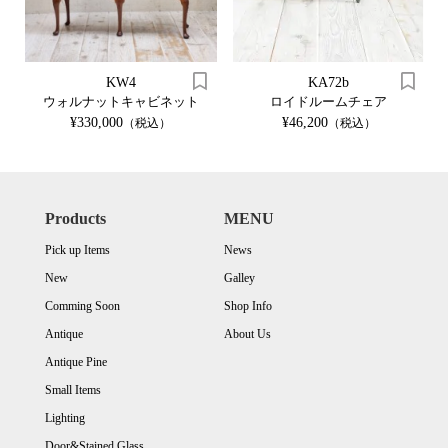
KW4
KA72b
ウォルナットキャビネット
ロイドルームチェア
¥330,000
¥46,200
（税込）
（税込）
Products
MENU
Pick up Items
News
New
Galley
Comming Soon
Shop Info
Antique
About Us
Antique Pine
Small Items
Lighting
Door&Stained Glass