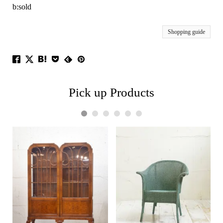
b:sold
Shopping guide
Pick up Products
1
2
3
4
5
6