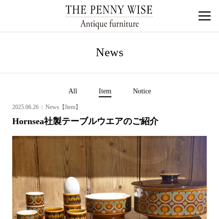
News
All
Item
Notice
2025.06.26
News【Item】
Hornsea社製テーブルウエアのご紹介