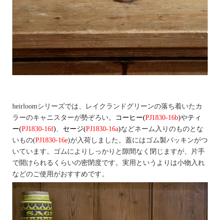
heirloomシリーズでは、レイクランドグリーンの落ち着いたカ
ラーのキャニスターが勢ぞろい。
コーヒー(
PJ1830-16b
)
や
ティ
ー(
PJ1830-16f
)
、
セージ(
PJ1830-16a
)
などネーム入りのものとな
いもの(
PJ1830-16e
)が入荷しました。蓋にはゴム製パッキンがつ
いています。ゴムによりしっかりと隙間なく閉じますが、片手
で開けられるくらいの密閉度です。実用というよりは小物入れ
などのご使用がおすすめです。