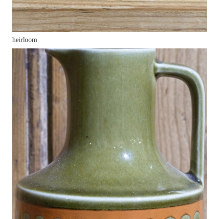
heirloom