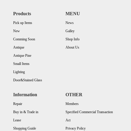
Products
MENU
Pick up Items
News
New
Galley
Comming Soon
Shop Info
Antique
About Us
Antique Pine
Small Items
Lighting
Door&Stained Glass
Information
OTHER
Repair
Members
Buy in & Trade in
Specified Commercial Transaction
Lease
Act
Shopping Guide
Privacy Policy