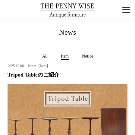
News
All
Item
Notice
2025.10.06
News【Item】
Tripod Tableのご紹介