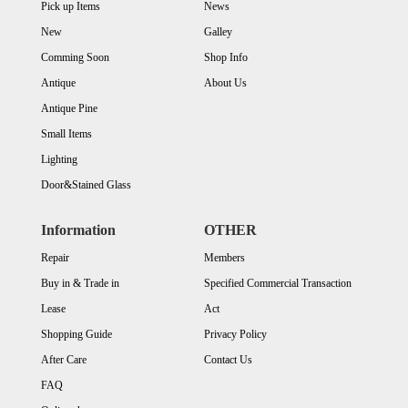
Pick up Items
News
New
Galley
Comming Soon
Shop Info
Antique
About Us
Antique Pine
Small Items
Lighting
Door&Stained Glass
Information
OTHER
Repair
Members
Buy in & Trade in
Specified Commercial Transaction
Lease
Act
Shopping Guide
Privacy Policy
After Care
Contact Us
FAQ