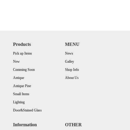
Products
MENU
Pick up Items
News
New
Galley
Comming Soon
Shop Info
Antique
About Us
Antique Pine
Small Items
Lighting
Door&Stained Glass
Information
OTHER