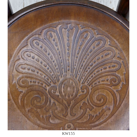
KW155