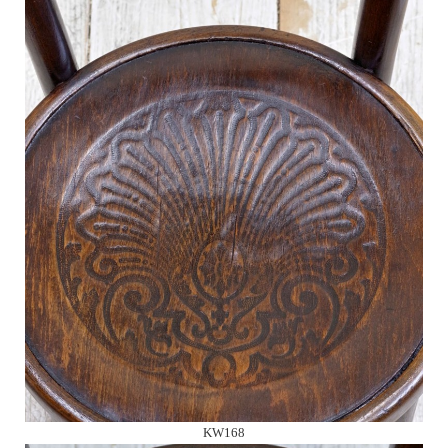
KW168