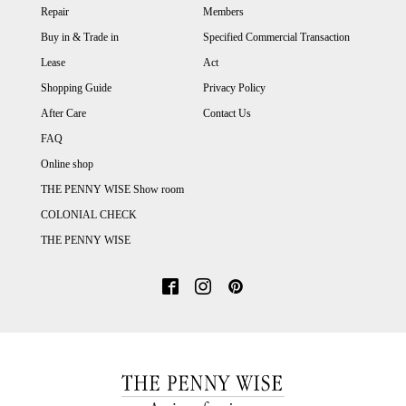
Repair
Members
Buy in & Trade in
Specified Commercial Transaction
Lease
Act
Shopping Guide
Privacy Policy
After Care
Contact Us
FAQ
Online shop
THE PENNY WISE Show room
COLONIAL CHECK
THE PENNY WISE